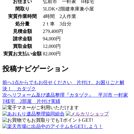
お住まい
弘前市 一軒家 H様宅
間取り
5LDK+2階建車庫兼小屋
実質作業時間
4時間 2人作業
処分量
2ｔ車 3台分
見積金額
279,400円
請求金額
94,000円
買取金額
12,000円
実質お支払い金額
82,000円
投稿ナビゲーション
前へ
1点からでもお任せください 片付け、お困りごと解
決！ カタヅク
次へ
リフォーム及び遺品整理『カタヅク』 平川市 一軒家
T様宅 2部屋 片付け実績