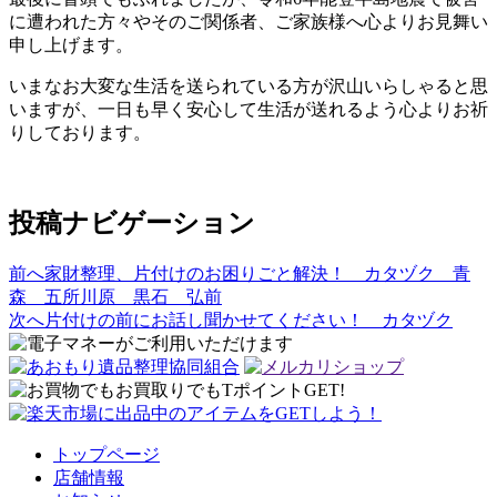
に遭われた方々やそのご関係者、ご家族様へ心よりお見舞い
申し上げます。
いまなお大変な生活を送られている方が沢山いらしゃると思
いますが、一日も早く安心して生活が送れるよう心よりお祈
りしております。
投稿ナビゲーション
前へ
家財整理、片付けのお困りごと解決！ カタヅク 青
森 五所川原 黒石 弘前
次へ
片付けの前にお話し聞かせてください！ カタヅク
トップページ
店舗情報